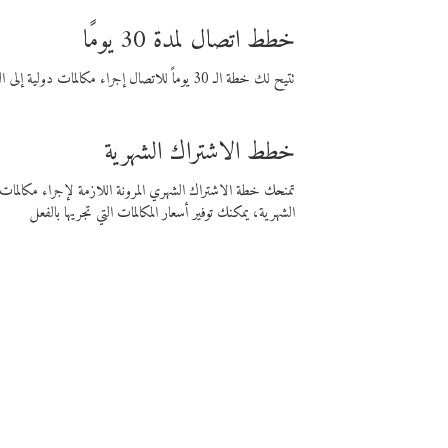
خطط اتصال لمدة 30 يومًا
تتيح لك خطة الـ 30 يوماً للاتصال إجراء مكالمات دولية إلى الوجهة التي تختارها لمدة 30 يوماً بأسعار فايبر المنخفضة.
خطط الاشتراك الشهرية
تمنحك خطة الاشتراك الشهري المرونة اللازمة لإجراء مكالم
الشهرية، يمكنك توفير أسعار المكالمات التي تجريها بالفعل