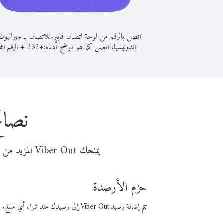
اتصل بالرقم من لوحة اتصال فايبر.
للاتصال بـ سيراليون
إندونيسيا، اتصل كما هو موضح أدناه:
+
+
232
الرقم المح
نصائ
يمنحك Viber Out المزيد من وقت المكالمة مقابل تكلفة أقل من المال. اختر من أحد خيارات الاتصال المرنة ذات السعر المنخفض:
حزم الأرصدة
تتم إضافة رصيد Viber Out إلى رصيدك عند شراء أي مبلغ. باستخدام رصيدك، يمكنك إجراء مكالمات إلى أي رقم في العالم بأسعار فايبر المنخفضة.