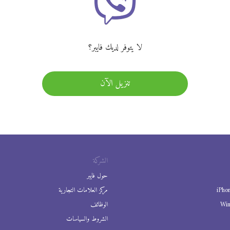
لا يتوفر لديك فايبر؟
تنزيل الآن
الشركة
حول فايبر
iPho
مركز العلامات التجارية
Wi
الوظائف
الشروط والسياسات