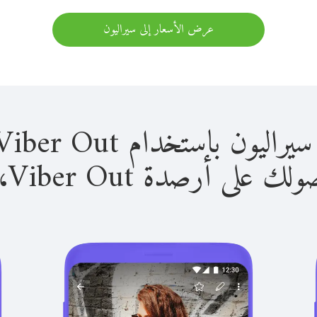
عرض الأسعار إلى سيراليون
باستخدام Viber Out سهل للغاية.
لى أرصدة Viber Out، يمكنك: