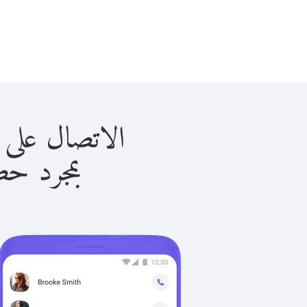
الاتصال على سيراليون 
بمجرد حصولك ع