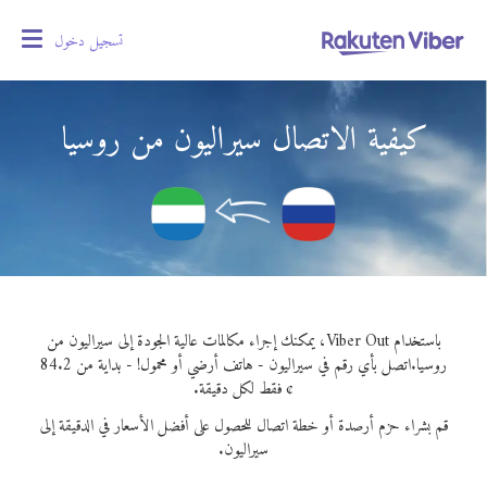
تسجيل دخول
oggle
gation
كيفية الاتصال سيراليون من روسيا
باستخدام Viber Out، يمكنك إجراء مكالمات عالية الجودة إلى سيراليون من
روسيا.
اتصل بأي رقم في سيراليون - هاتف أرضي أو محمول! - بداية من 84.2
¢ فقط لكل دقيقة.
قم بشراء حزم أرصدة أو خطة اتصال للحصول على أفضل الأسعار في الدقيقة إلى
سيراليون.