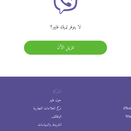
لا يتوفر لديك فايبر؟
تنزيل الآن
الشركة
حول فايبر
iPho
مركز العلامات التجارية
Wi
الوظائف
الشروط والسياسات