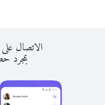
الاتصال على سنغافورا 
بمجرد حصولك ع