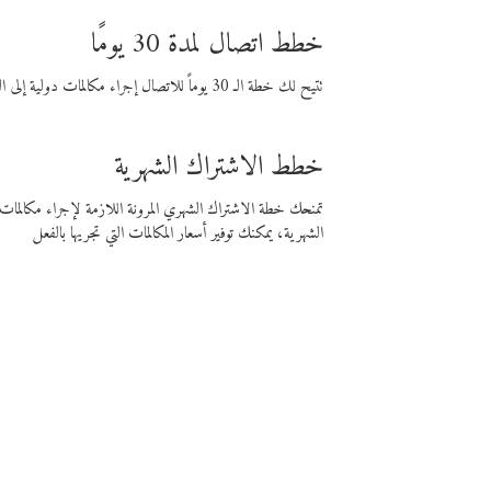
خطط اتصال لمدة 30 يومًا
تتيح لك خطة الـ 30 يوماً للاتصال إجراء مكالمات دولية إلى الوجهة التي تختارها لمدة 30 يوماً بأسعار فايبر المنخفضة.
خطط الاشتراك الشهرية
تمنحك خطة الاشتراك الشهري المرونة اللازمة لإجراء مكالم
الشهرية، يمكنك توفير أسعار المكالمات التي تجريها بالفعل