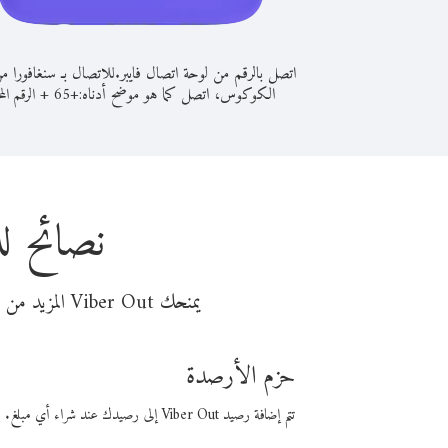
اتصل بالرقم من لوحة اتصال فايبر.
للاتصال بـ سنغافورا م
الكوكوس، اتصل كما هو موضح أدناه:
+
+
65
الرقم الم
نصائح ل
يمنحك Viber Out المزيد من وقت المكالمة مقابل تكلفة أقل من المال. اختر من أحد خيارات الاتصال المرنة ذات السعر المنخفض:
حزم الأرصدة
تتم إضافة رصيد Viber Out إلى رصيدك عند شراء أي مبلغ. باستخدام رصيدك، يمكنك إجراء مكالمات إلى أي رقم في العالم بأسعار فايبر المنخفضة.