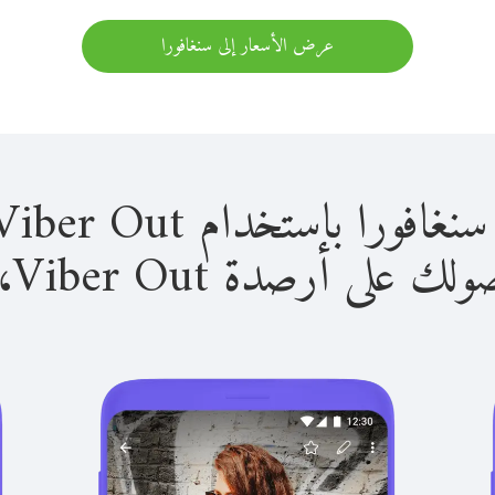
عرض الأسعار إلى سنغافورا
باستخدام Viber Out سهل للغاية.
لى أرصدة Viber Out، يمكنك: