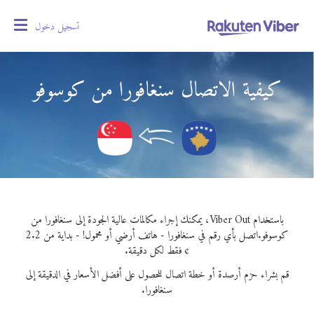
تسجيل دخول
oggle
gation
كيفية الاتصال سنغافورا من كوسوفو
باستخدام Viber Out، يمكنك إجراء مكالمات عالية الجودة إلى سنغافورا من
كوسوفو.
اتصل بأي رقم في سنغافورا - هاتف أرضي أو محمول! - بداية من 2.2
¢ فقط لكل دقيقة.
قم بشراء حزم أرصدة أو خطة اتصال للحصول على أفضل الأسعار في الدقيقة إلى
سنغافورا.