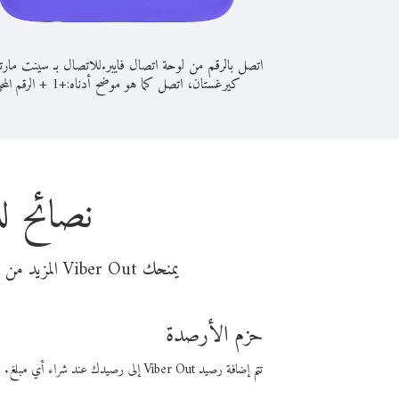
اتصل بالرقم من لوحة اتصال فايبر.
للاتصال بـ سينت مارت
كيرغستان، اتصل كما هو موضح أدناه:
+
+
1
الرقم المح
نصائح ل
يمنحك Viber Out المزيد من وقت المكالمة مقابل تكلفة أقل من المال. اختر من أحد خيارات الاتصال المرنة ذات السعر المنخفض:
حزم الأرصدة
تتم إضافة رصيد Viber Out إلى رصيدك عند شراء أي مبلغ. باستخدام رصيدك، يمكنك إجراء مكالمات إلى أي رقم في العالم بأسعار فايبر المنخفضة.