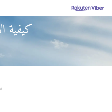
كيفية ا
ات