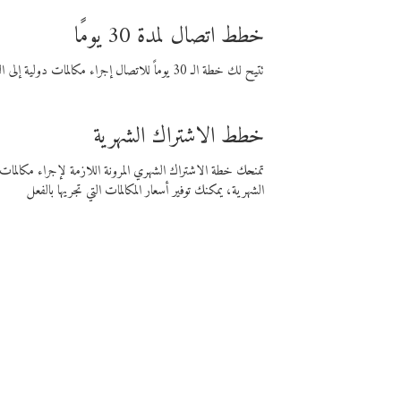
خطط اتصال لمدة 30 يومًا
تتيح لك خطة الـ 30 يوماً للاتصال إجراء مكالمات دولية إلى الوجهة التي تختارها لمدة 30 يوماً بأسعار فايبر المنخفضة.
خطط الاشتراك الشهرية
تمنحك خطة الاشتراك الشهري المرونة اللازمة لإجراء مكالم
الشهرية، يمكنك توفير أسعار المكالمات التي تجريها بالفعل