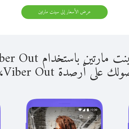
عرض الأسعار إلى سينت مارتين
 باستخدام Viber Out سهل للغاية.
لى أرصدة Viber Out، يمكنك: