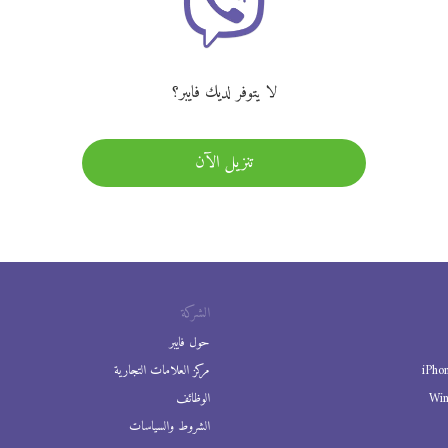
لا يتوفر لديك فايبر؟
تنزيل الآن
الشركة
حول فايبر
iPho
مركز العلامات التجارية
Wi
الوظائف
الشروط والسياسات