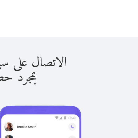
الاتصال على سينت مارتين
بمجرد حصولك ع