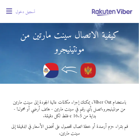
تسجيل دخول
oggle
gation
كيفية الاتصال سينت مارتين من
مونتينيجرو
باستخدام Viber Out، يمكنك إجراء مكالمات عالية الجودة إلى سينت مارتين
من مونتينيجرو.
اتصل بأي رقم في سينت مارتين - هاتف أرضي أو محمول! -
بداية من 16.5 ¢ فقط لكل دقيقة.
قم بشراء حزم أرصدة أو خطة اتصال للحصول على أفضل الأسعار في الدقيقة إلى
سينت مارتين.