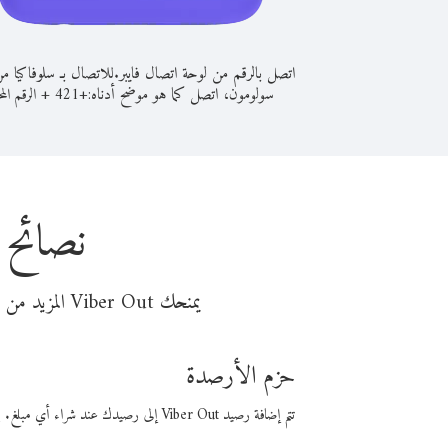
اتصل بالرقم من لوحة اتصال فايبر.
للاتصال بـ سلوفاكيا م
سولومون، اتصل كما هو موضح أدناه:
+
+
421
الرقم المح
نصائح 
يمنحك Viber Out المزيد من وقت المكالمة مقابل تكلفة أقل من المال. اختر من أحد خيارات الاتصال المرنة ذات السعر المنخفض:
حزم الأرصدة
تتم إضافة رصيد Viber Out إلى رصيدك عند شراء أي مبلغ. باستخدام رصيدك، يمكنك إجراء مكالمات إلى أي رقم في العالم بأسعار فايبر المنخفضة.