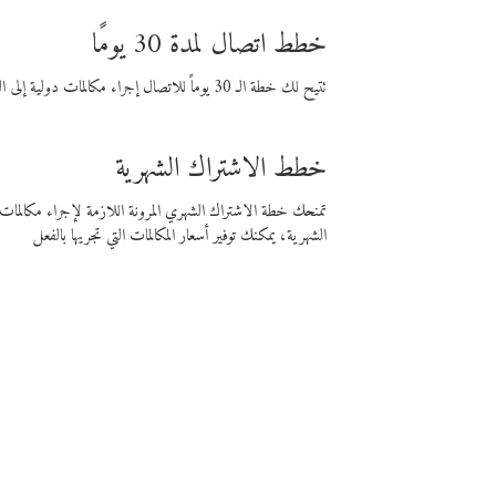
خطط اتصال لمدة 30 يومًا
تتيح لك خطة الـ 30 يوماً للاتصال إجراء مكالمات دولية إلى الوجهة التي تختارها لمدة 30 يوماً بأسعار فايبر المنخفضة.
خطط الاشتراك الشهرية
تمنحك خطة الاشتراك الشهري المرونة اللازمة لإجراء مكالم
الشهرية، يمكنك توفير أسعار المكالمات التي تجريها بالفعل