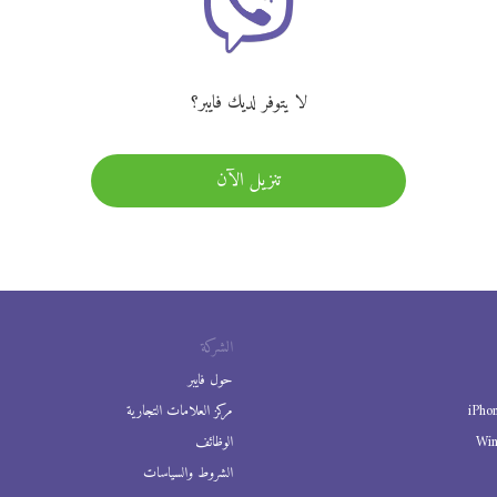
لا يتوفر لديك فايبر؟
تنزيل الآن
الشركة
حول فايبر
iPho
مركز العلامات التجارية
Wi
الوظائف
الشروط والسياسات