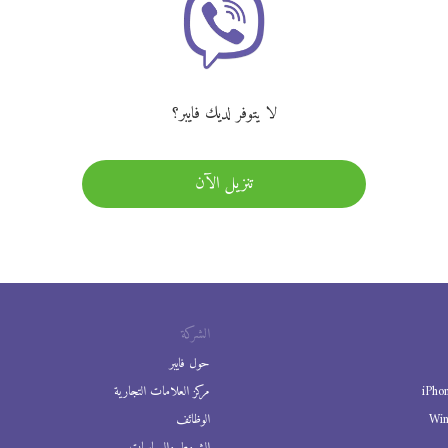
لا يتوفر لديك فايبر؟
تنزيل الآن
الشركة
حول فايبر
iPho
مركز العلامات التجارية
Wi
الوظائف
الشروط والسياسات