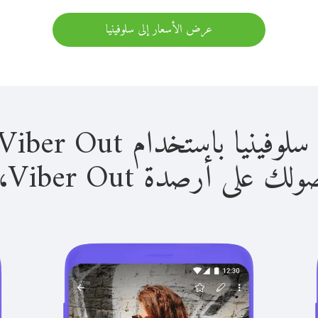
عرض الأسعار إلى سلوفينيا
 باستخدام Viber Out سهل للغاية.
لى أرصدة Viber Out، يمكنك: