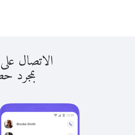
الاتصال على سلوفينيا
بمجرد حصولك ع