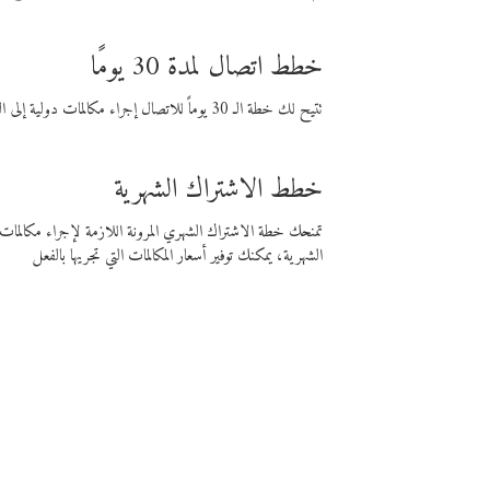
خطط اتصال لمدة 30 يومًا
تتيح لك خطة الـ 30 يوماً للاتصال إجراء مكالمات دولية إلى الوجهة التي تختارها لمدة 30 يوماً بأسعار فايبر المنخفضة.
خطط الاشتراك الشهرية
تمنحك خطة الاشتراك الشهري المرونة اللازمة لإجراء مكالم
الشهرية، يمكنك توفير أسعار المكالمات التي تجريها بالفعل