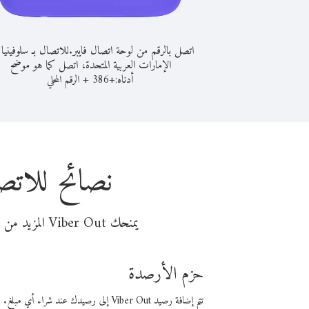
اتصل بالرقم من لوحة اتصال فايبر.
للاتصال بـ سلوفينيا
الإمارات العربية المتحدة، اتصل كما هو موضح
أدناه:
+
+
386
الرقم المحلي
نصائح للاتصا
يمنحك Viber Out المزيد من وقت المكالمة مقابل تكلفة أقل من المال. اختر من أحد خيارات الاتصال المرنة ذات السعر المنخفض:
حزم الأرصدة
تتم إضافة رصيد Viber Out إلى رصيدك عند شراء أي مبلغ. باستخدام رصيدك، يمكنك إجراء مكالمات إلى أي رقم في العالم بأسعار فايبر المنخفضة.