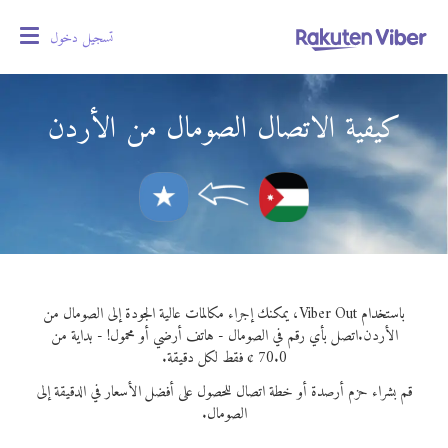
تسجيل دخول
oggle
gation
كيفية الاتصال الصومال من الأردن
باستخدام Viber Out، يمكنك إجراء مكالمات عالية الجودة إلى الصومال من
الأردن.
اتصل بأي رقم في الصومال - هاتف أرضي أو محمول! - بداية من
70.0 ¢ فقط لكل دقيقة.
قم بشراء حزم أرصدة أو خطة اتصال للحصول على أفضل الأسعار في الدقيقة إلى
الصومال.