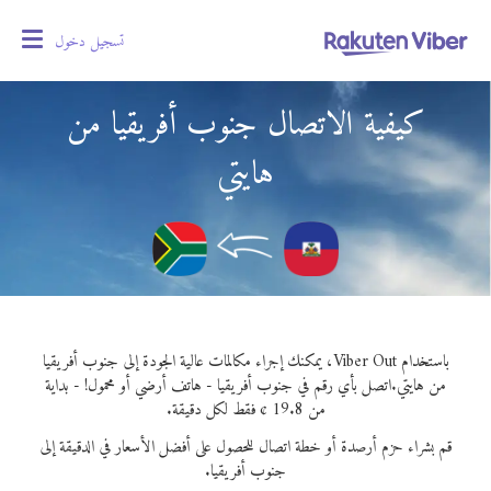
تسجيل دخول
oggle
gation
كيفية الاتصال جنوب أفريقيا من
هايتي
باستخدام Viber Out، يمكنك إجراء مكالمات عالية الجودة إلى جنوب أفريقيا
من هايتي.
اتصل بأي رقم في جنوب أفريقيا - هاتف أرضي أو محمول! - بداية
من 19.8 ¢ فقط لكل دقيقة.
قم بشراء حزم أرصدة أو خطة اتصال للحصول على أفضل الأسعار في الدقيقة إلى
جنوب أفريقيا.