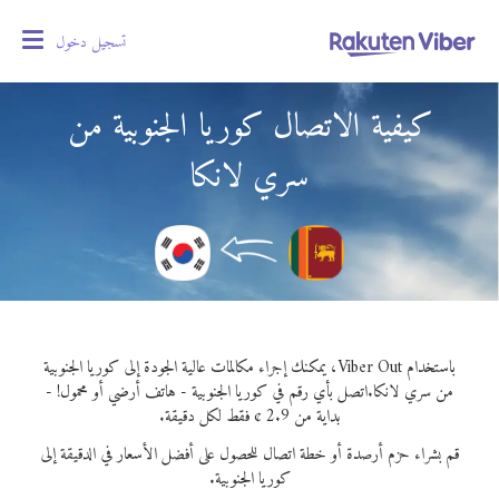
تسجيل دخول
oggle
gation
كيفية الاتصال كوريا الجنوبية من
سري لانكا
باستخدام Viber Out، يمكنك إجراء مكالمات عالية الجودة إلى كوريا الجنوبية
من سري لانكا.
اتصل بأي رقم في كوريا الجنوبية - هاتف أرضي أو محمول! -
بداية من 2.9 ¢ فقط لكل دقيقة.
قم بشراء حزم أرصدة أو خطة اتصال للحصول على أفضل الأسعار في الدقيقة إلى
كوريا الجنوبية.