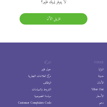
لا يتوفر لديك فايبر؟
تنزيل الآن
VIBER
الشركة
المزايا
حول فايبر
مدونة
مركز العلامات التجارية
الأمان
الوظائف
Viber Out
الشروط والسياسات
الأسعار
سياسة الخصوصية
دعم
Customer Complaints Code