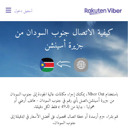
تسجيل دخول
oggle
gation
كيفية الاتصال جنوب السودان من
جزيرة أسينشن
باستخدام Viber Out، يمكنك إجراء مكالمات عالية الجودة إلى جنوب السودان
من جزيرة أسينشن.
اتصل بأي رقم في جنوب السودان - هاتف أرضي أو
محمول! - بداية من 49.0 ¢ فقط لكل دقيقة.
قم بشراء حزم أرصدة أو خطة اتصال للحصول على أفضل الأسعار في الدقيقة إلى
جنوب السودان.