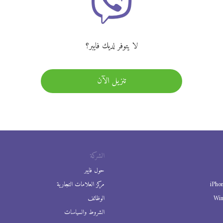
لا يتوفر لديك فايبر؟
تنزيل الآن
الشركة
حول فايبر
iPho
مركز العلامات التجارية
Wi
الوظائف
الشروط والسياسات