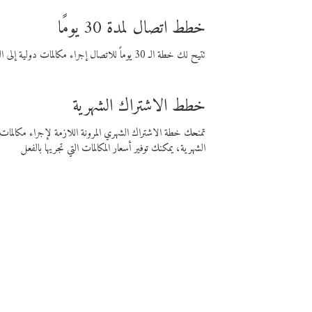
خطط اتصال لمدة 30 يومًا
تتيح لك خطة الـ 30 يوماً للاتصال إجراء مكالمات دولية إلى الوجهة التي تختارها لمدة 30 يوماً بأسعار فايبر المنخفضة.
خطط الاشتراك الشهرية
تمنحك خطة الاشتراك الشهري المرونة اللازمة لإجراء مكالم
الشهرية، يمكنك توفير أسعار المكالمات التي تجريها بالفعل