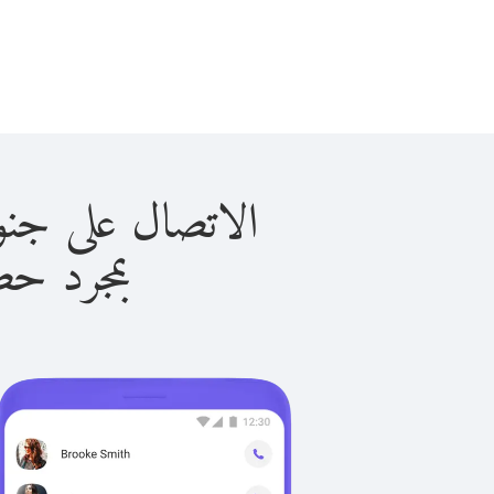
الاتصال على جنوب السودا
بمجرد حصولك ع