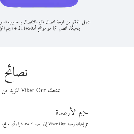
اتصل بالرقم من لوحة اتصال فايبر.
للاتصال بـ جنوب السو
بلجيكا، اتصل كما هو موضح أدناه:
+
+
211
الرقم المحل
نصائح 
يمنحك Viber Out المزيد من وقت المكالمة مقابل تكلفة أقل من المال. اختر من أحد خيارات الاتصال المرنة ذات السعر المنخفض:
حزم الأرصدة
تتم إضافة رصيد Viber Out إلى رصيدك عند شراء أي مبلغ. باستخدام رصيدك، يمكنك إجراء مكالمات إلى أي رقم في العالم بأسعار فايبر المنخفضة.