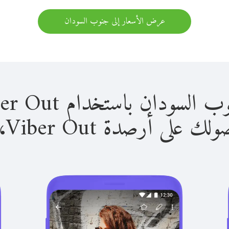
عرض الأسعار إلى جنوب السودان
ن باستخدام Viber Out سهل للغاية.
لى أرصدة Viber Out، يمكنك: