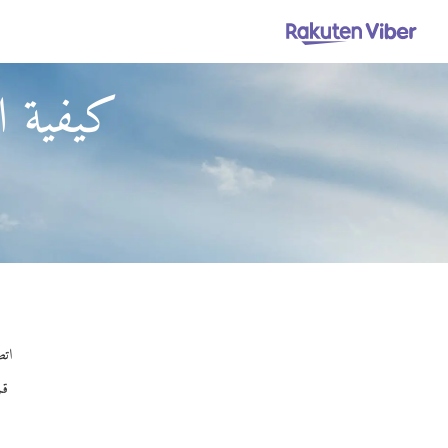
كيفية ا
اتص
قم