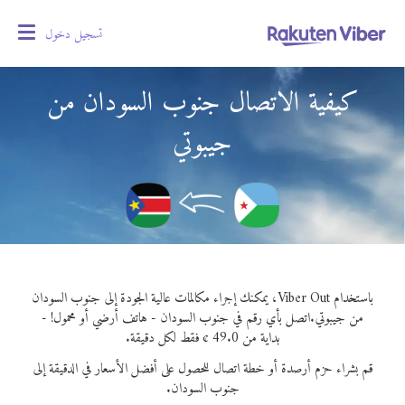
تسجيل دخول
oggle
gation
كيفية الاتصال جنوب السودان من
جيبوتي
باستخدام Viber Out، يمكنك إجراء مكالمات عالية الجودة إلى جنوب السودان
من جيبوتي.
اتصل بأي رقم في جنوب السودان - هاتف أرضي أو محمول! -
بداية من 49.0 ¢ فقط لكل دقيقة.
قم بشراء حزم أرصدة أو خطة اتصال للحصول على أفضل الأسعار في الدقيقة إلى
جنوب السودان.