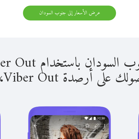
عرض الأسعار إلى جنوب السودان
ن باستخدام Viber Out سهل للغاية.
لى أرصدة Viber Out، يمكنك: