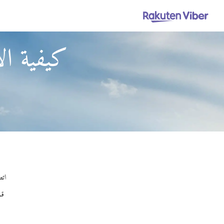
كيفية ال
اتص
قم