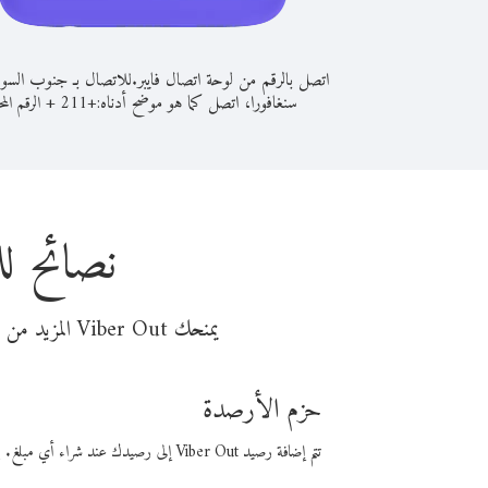
اتصل بالرقم من لوحة اتصال فايبر.
للاتصال بـ جنوب السو
سنغافورا، اتصل كما هو موضح أدناه:
+
+
211
الرقم المح
نصائح ل
يمنحك Viber Out المزيد من وقت المكالمة مقابل تكلفة أقل من المال. اختر من أحد خيارات الاتصال المرنة ذات السعر المنخفض:
حزم الأرصدة
تتم إضافة رصيد Viber Out إلى رصيدك عند شراء أي مبلغ. باستخدام رصيدك، يمكنك إجراء مكالمات إلى أي رقم في العالم بأسعار فايبر المنخفضة.