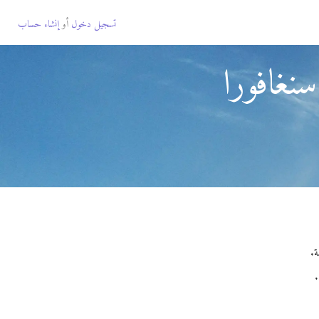
تسجيل دخول
أو
إنشاء حساب
نغافورا
.