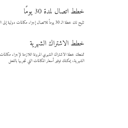
خطط اتصال لمدة 30 يومًا
تتيح لك خطة الـ 30 يوماً للاتصال إجراء مكالمات دولية إلى الوجهة التي تختارها لمدة 30 يوماً بأسعار فايبر المنخفضة.
خطط الاشتراك الشهرية
تمنحك خطة الاشتراك الشهري المرونة اللازمة لإجراء مكالم
الشهرية، يمكنك توفير أسعار المكالمات التي تجريها بالفعل