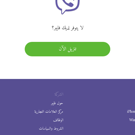
لا يتوفر لديك فايبر؟
تنزيل الآن
الشركة
حول فايبر
iPho
مركز العلامات التجارية
Wi
الوظائف
الشروط والسياسات