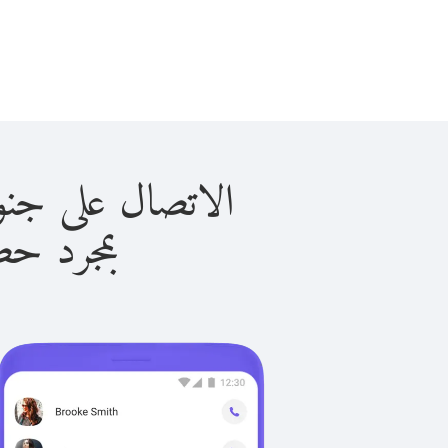
الاتصال على جنوب السودا
بمجرد حصولك ع