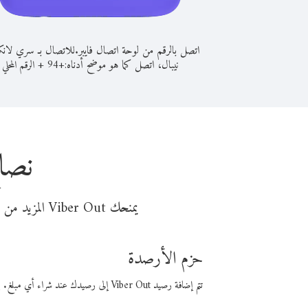
اتصل بالرقم من لوحة اتصال فايبر.
للاتصال بـ سري لانك
نيبال، اتصل كما هو موضح أدناه:
+
+
94
الرقم المحلي
نصائ
يمنحك Viber Out المزيد من وقت المكالمة مقابل تكلفة أقل من المال. اختر من أحد خيارات الاتصال المرنة ذات السعر المنخفض:
حزم الأرصدة
تتم إضافة رصيد Viber Out إلى رصيدك عند شراء أي مبلغ. باستخدام رصيدك، يمكنك إجراء مكالمات إلى أي رقم في العالم بأسعار فايبر المنخفضة.