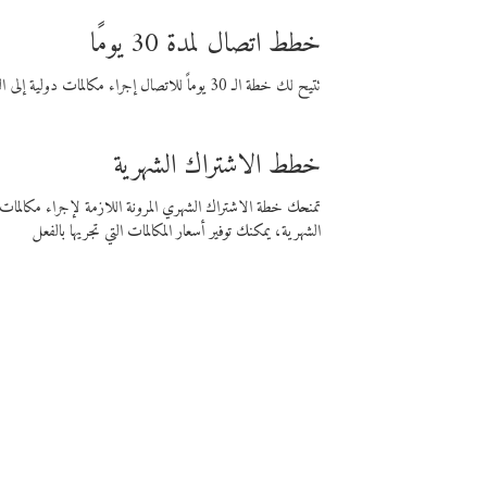
خطط اتصال لمدة 30 يومًا
تتيح لك خطة الـ 30 يوماً للاتصال إجراء مكالمات دولية إلى الوجهة التي تختارها لمدة 30 يوماً بأسعار فايبر المنخفضة.
خطط الاشتراك الشهرية
تمنحك خطة الاشتراك الشهري المرونة اللازمة لإجراء مكالم
الشهرية، يمكنك توفير أسعار المكالمات التي تجريها بالفعل