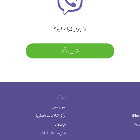
لا يتوفر لديك فايبر؟
تنزيل الآن
الشركة
حول فايبر
iPho
مركز العلامات التجارية
Wi
الوظائف
الشروط والسياسات