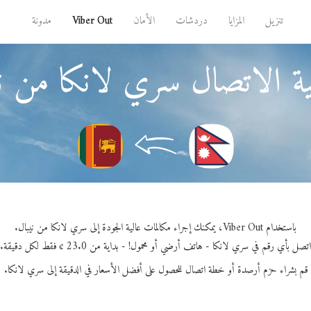
تنزيل
المزايا
دردشات
الأمان
Viber Out
مدونة
ة الاتصال سري لانكا من ني
باستخدام Viber Out، يمكنك إجراء مكالمات عالية الجودة إلى سري لانكا من نيبال.
اتصل بأي رقم في سري لانكا - هاتف أرضي أو محمول! - بداية من 23.0 ¢ فقط لكل دقيقة.
قم بشراء حزم أرصدة أو خطة اتصال للحصول على أفضل الأسعار في الدقيقة إلى سري لانكا.