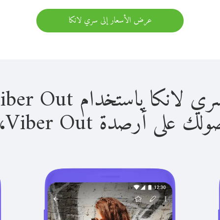
عرض الأسعار إلى سري لانكا
 باستخدام Viber Out سهل للغاية.
لى أرصدة Viber Out، يمكنك: