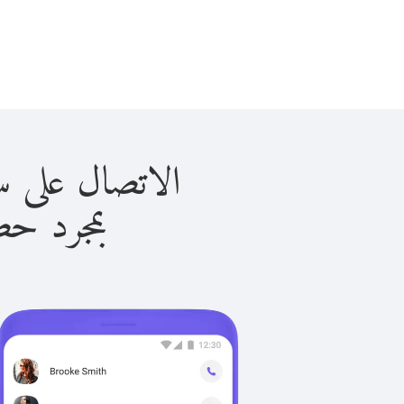
الاتصال على سري لانكا
بمجرد حصولك ع