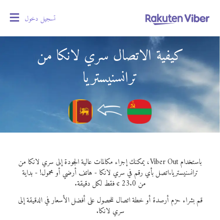
تسجيل دخول
oggle
gation
كيفية الاتصال سري لانكا من
ترانسنيستريا
باستخدام Viber Out، يمكنك إجراء مكالمات عالية الجودة إلى سري لانكا من
ترانسنيستريا.
اتصل بأي رقم في سري لانكا - هاتف أرضي أو محمول! - بداية
من 23.0 ¢ فقط لكل دقيقة.
قم بشراء حزم أرصدة أو خطة اتصال للحصول على أفضل الأسعار في الدقيقة إلى
سري لانكا.