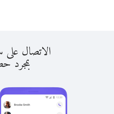
الاتصال على سري لانكا
بمجرد حصولك ع