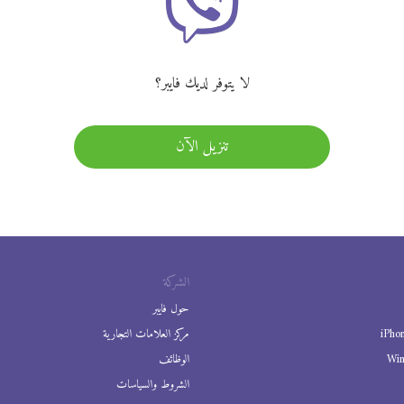
لا يتوفر لديك فايبر؟
تنزيل الآن
الشركة
حول فايبر
iPho
مركز العلامات التجارية
Wi
الوظائف
الشروط والسياسات