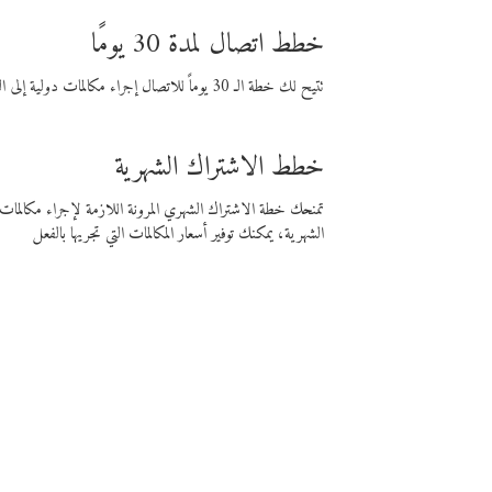
خطط اتصال لمدة 30 يومًا
تتيح لك خطة الـ 30 يوماً للاتصال إجراء مكالمات دولية إلى الوجهة التي تختارها لمدة 30 يوماً بأسعار فايبر المنخفضة.
خطط الاشتراك الشهرية
تمنحك خطة الاشتراك الشهري المرونة اللازمة لإجراء مكالم
الشهرية، يمكنك توفير أسعار المكالمات التي تجريها بالفعل