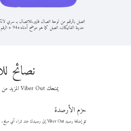
اتصل بالرقم من لوحة اتصال فايبر.
للاتصال بـ سري لانك
مدينة الفاتيكان، اتصل كما هو موضح أدناه:
+
+
94
الرقم 
نصائح لل
يمنحك Viber Out المزيد من وقت المكالمة مقابل تكلفة أقل من المال. اختر من أحد خيارات الاتصال المرنة ذات السعر المنخفض:
حزم الأرصدة
تتم إضافة رصيد Viber Out إلى رصيدك عند شراء أي مبلغ. باستخدام رصيدك، يمكنك إجراء مكالمات إلى أي رقم في العالم بأسعار فايبر المنخفضة.