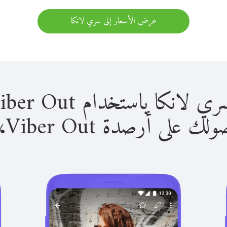
عرض الأسعار إلى سري لانكا
 باستخدام Viber Out سهل للغاية.
لى أرصدة Viber Out، يمكنك: