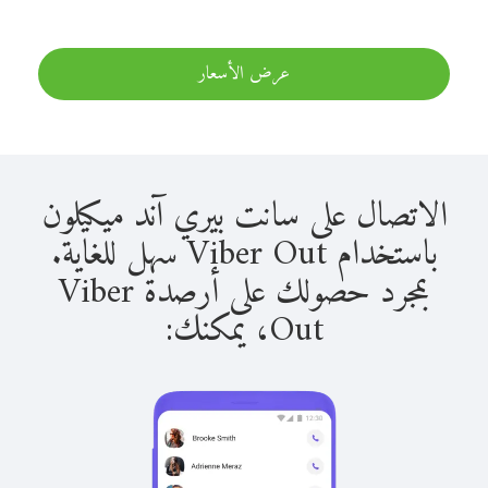
عرض الأسعار
الاتصال على سانت بيري آند ميكيلون
باستخدام Viber Out سهل للغاية.
بمجرد حصولك على أرصدة Viber
Out، يمكنك: