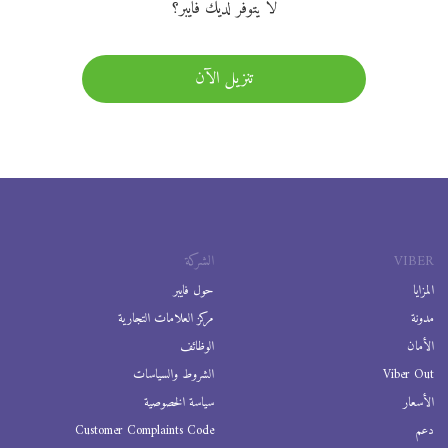
لا يتوفر لديك فايبر؟
تنزيل الآن
VIBER
الشركة
المزايا
حول فايبر
مدونة
مركز العلامات التجارية
الأمان
الوظائف
Viber Out
الشروط والسياسات
الأسعار
سياسة الخصوصية
دعم
Customer Complaints Code