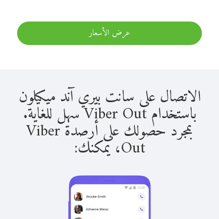
عرض الأسعار
الاتصال على سانت بيري آند ميكيلون
باستخدام Viber Out سهل للغاية.
بمجرد حصولك على أرصدة Viber
Out، يمكنك: