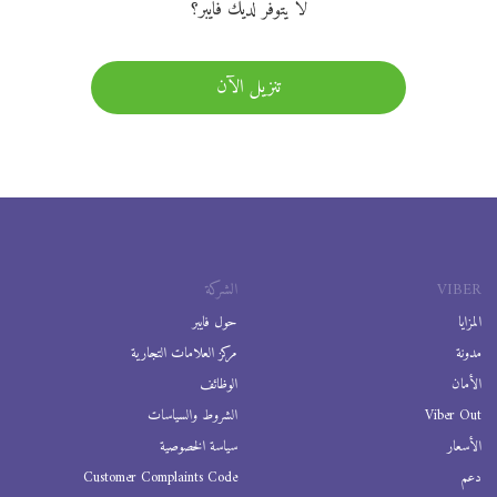
لا يتوفر لديك فايبر؟
تنزيل الآن
VIBER
الشركة
المزايا
حول فايبر
مدونة
مركز العلامات التجارية
الأمان
الوظائف
Viber Out
الشروط والسياسات
الأسعار
سياسة الخصوصية
دعم
Customer Complaints Code