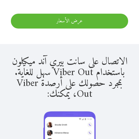
عرض الأسعار
الاتصال على سانت بيري آند ميكيلون
باستخدام Viber Out سهل للغاية.
بمجرد حصولك على أرصدة Viber
Out، يمكنك: