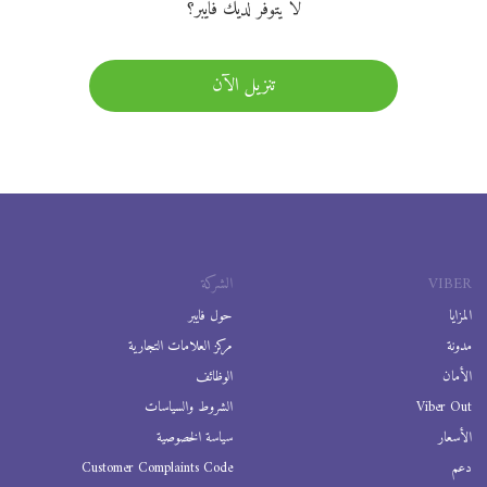
لا يتوفر لديك فايبر؟
تنزيل الآن
VIBER
الشركة
المزايا
حول فايبر
مدونة
مركز العلامات التجارية
الأمان
الوظائف
Viber Out
الشروط والسياسات
الأسعار
سياسة الخصوصية
دعم
Customer Complaints Code