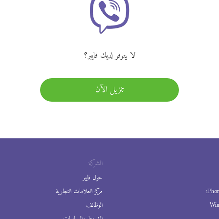
لا يتوفر لديك فايبر؟
تنزيل الآن
الشركة
حول فايبر
iPho
مركز العلامات التجارية
Wi
الوظائف
الشروط والسياسات