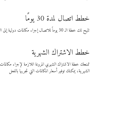
خطط اتصال لمدة 30 يومًا
تتيح لك خطة الـ 30 يوماً للاتصال إجراء مكالمات دولية إلى الوجهة التي تختارها لمدة 30 يوماً بأسعار فايبر المنخفضة.
خطط الاشتراك الشهرية
تمنحك خطة الاشتراك الشهري المرونة اللازمة لإجراء مكالم
الشهرية، يمكنك توفير أسعار المكالمات التي تجريها بالفعل