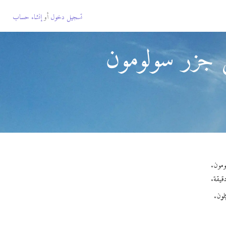
تسجيل دخول
أو
إنشاء حساب
 جزر سولومون
لون.