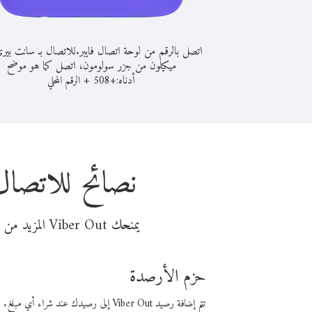
اتصل بالرقم من لوحة اتصال فايبر.
للاتصال بـ سانت بيري
ميكيلون من جزر سولومون، اتصل كما هو موضح
أدناه:
+
+
508
الرقم المحلي
نصائح للاتصال
يمنحك Viber Out المزيد من وقت المكالمة مقابل تكلفة أقل من المال. اختر من أحد خيارات الاتصال المرنة ذات السعر المنخفض:
حزم الأرصدة
تتم إضافة رصيد Viber Out إلى رصيدك عند شراء أي مبلغ. باستخدام رصيدك، يمكنك إجراء مكالمات إلى أي رقم في العالم بأسعار فايبر المنخفضة.