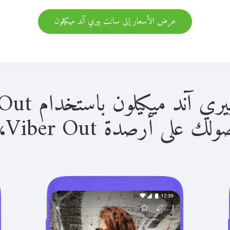
عرض الأسعار إلى سانت بيري آند ميكيلون
كيلون باستخدام Viber Out سهل للغاية.
لى أرصدة Viber Out، يمكنك: