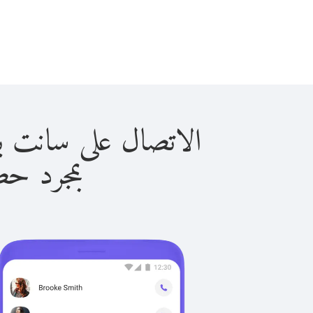
الاتصال على سانت بيري آند مي
بمجرد حصولك ع