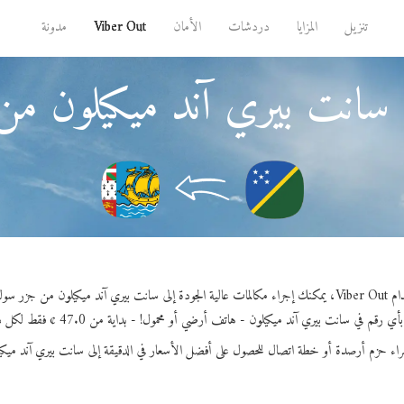
تنزيل
المزايا
دردشات
الأمان
Viber Out
مدونة
 سانت بيري آند ميكيلون من
نت بيري آند ميكيلون من جزر سولومون.
 رقم في سانت بيري آند ميكيلون - هاتف أرضي أو محمول! - بداية من 47.0 ¢ فقط لكل دقيقة.
راء حزم أرصدة أو خطة اتصال للحصول على أفضل الأسعار في الدقيقة إلى سانت بيري آند ميكي