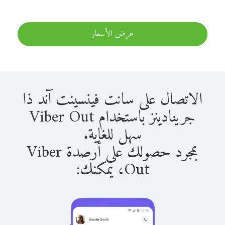
عرض الأسعار
الاتصال على سانت فينسينت آند ذا
جرينادينز باستخدام Viber Out
سهل للغاية.
بمجرد حصولك على أرصدة Viber
Out، يمكنك: