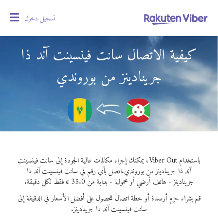
تسجيل دخول
oggle
gation
كيفية الاتصال سانت فينسينت آند ذا
جرينادينز من بوروندي
باستخدام Viber Out، يمكنك إجراء مكالمات عالية الجودة إلى سانت فينسينت
آند ذا جرينادينز من بوروندي.
اتصل بأي رقم في سانت فينسينت آند ذا
جرينادينز - هاتف أرضي أو محمول! - بداية من 35.0 ¢ فقط لكل دقيقة.
قم بشراء حزم أرصدة أو خطة اتصال للحصول على أفضل الأسعار في الدقيقة إلى
سانت فينسينت آند ذا جرينادينز.