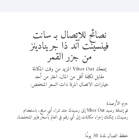
نصائح للاتصال بـ سانت
فينسينت آند ذا جرينادينز
من جزر القمر
يمنحك Viber Out المزيد من وقت المكالمة
مقابل تكلفة أقل من المال. اختر من أحد
خيارات الاتصال المرنة ذات السعر المنخفض:
حزم الأرصدة
تتم إضافة رصيد Viber Out إلى رصيدك عند شراء أي مبلغ. باستخدام
رصيدك، يمكنك إجراء مكالمات إلى أي رقم في العالم بأسعار فايبر المنخفضة.
خطط اتصال لمدة 30 يومًا