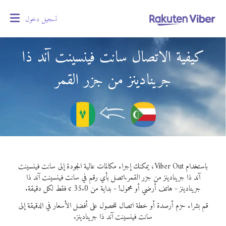
تسجيل دخول
oggle
gation
كيفية الاتصال سانت فينسينت آند ذا
جرينادينز من جزر القمر
باستخدام Viber Out، يمكنك إجراء مكالمات عالية الجودة إلى سانت فينسينت
آند ذا جرينادينز من جزر القمر.
اتصل بأي رقم في سانت فينسينت آند ذا
جرينادينز - هاتف أرضي أو محمول! - بداية من 35.0 ¢ فقط لكل دقيقة.
قم بشراء حزم أرصدة أو خطة اتصال للحصول على أفضل الأسعار في الدقيقة إلى
سانت فينسينت آند ذا جرينادينز.