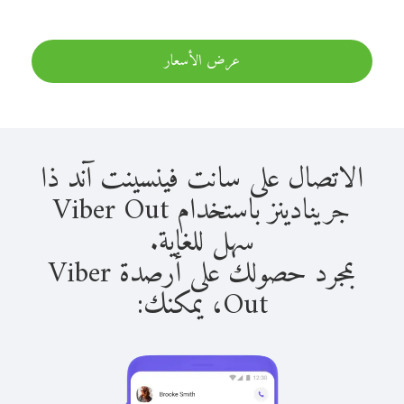
عرض الأسعار
الاتصال على سانت فينسينت آند ذا
جرينادينز باستخدام Viber Out
سهل للغاية.
بمجرد حصولك على أرصدة Viber
Out، يمكنك: