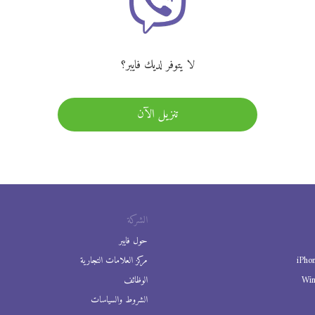
لا يتوفر لديك فايبر؟
تنزيل الآن
الشركة
حول فايبر
iPho
مركز العلامات التجارية
Wi
الوظائف
الشروط والسياسات