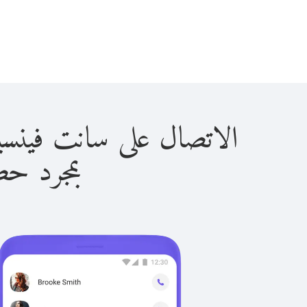
الاتصال على سانت فينسينت آند ذا 
بمجرد حصولك ع