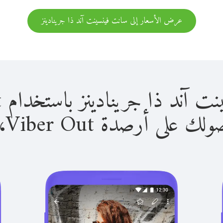
عرض الأسعار إلى سانت فينسينت آند ذا جرينادينز
جرينادينز باستخدام Viber Out سهل للغاية.
لى أرصدة Viber Out، يمكنك: