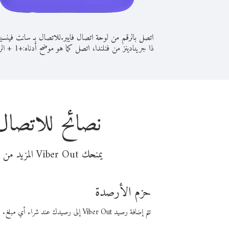
اتصل بالرقم من لوحة اتصال فايبر.
للاتصال بـ سانت فينسي
ذا جرينادينز من فنلندا، اتصل كما هو موضح أدناه:
+
+
1
الر
نصائح للاتصال 
يمنحك Viber Out المزيد من وقت المكالمة مقابل تكلفة أقل من المال. اختر من أحد خيارات الاتصال المرنة ذات السعر المنخفض:
حزم الأرصدة
تتم إضافة رصيد Viber Out إلى رصيدك عند شراء أي مبلغ. باستخدام رصيدك، يمكنك إجراء مكالمات إلى أي رقم في العالم بأسعار فايبر المنخفضة.