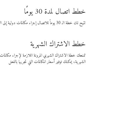
خطط اتصال لمدة 30 يومًا
تتيح لك خطة الـ 30 يوماً للاتصال إجراء مكالمات دولية إلى الوجهة التي تختارها لمدة 30 يوماً بأسعار فايبر المنخفضة.
خطط الاشتراك الشهرية
تمنحك خطة الاشتراك الشهري المرونة اللازمة لإجراء مكالم
الشهرية، يمكنك توفير أسعار المكالمات التي تجريها بالفعل