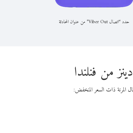
حدد “اتصال Viber Out” من عنوان المحادثة
ينز من فنلندا