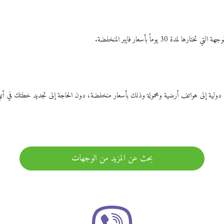
ات دولية إلى هواتف أرضية ومحمولة وذلك بأسعار منخفضة، دون الحاجة إلى تجديد خطتك ف
بحث عن المزيد من الوجهات