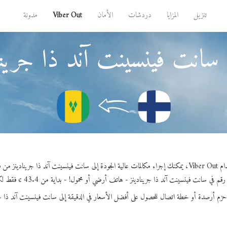
تنزيل
المزايا
دردشات
الأمان
Viber Out
مدونة
سانت فينسينت آند ذا جريناد
 فينسينت آند ذا جرينادينز من فنلندا.
 في سانت فينسينت آند ذا جرينادينز - هاتف أرضي أو محمول! - بداية من 43.4 ¢ فقط لكل دقيقة.
حزم أرصدة أو خطة اتصال للحصول على أفضل الأسعار في الدقيقة إلى سانت فينسينت آند ذا جر