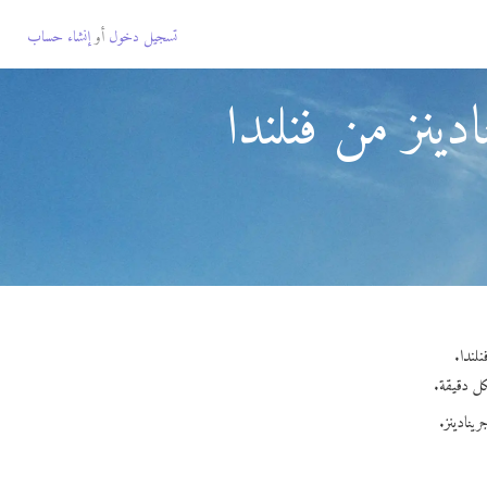
تسجيل دخول
أو
إنشاء حساب
ينز من فنلندا
ينادينز.