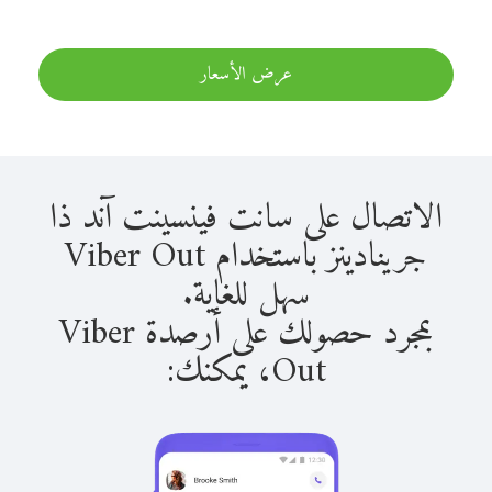
عرض الأسعار
الاتصال على سانت فينسينت آند ذا
جرينادينز باستخدام Viber Out
سهل للغاية.
بمجرد حصولك على أرصدة Viber
Out، يمكنك: