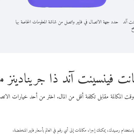
نت آند
حدد جهة الاتصال في فايبر واتصل من شاشة المعلومات الخاصة بها
ح
انت فينسينت آند ذا جرينادين