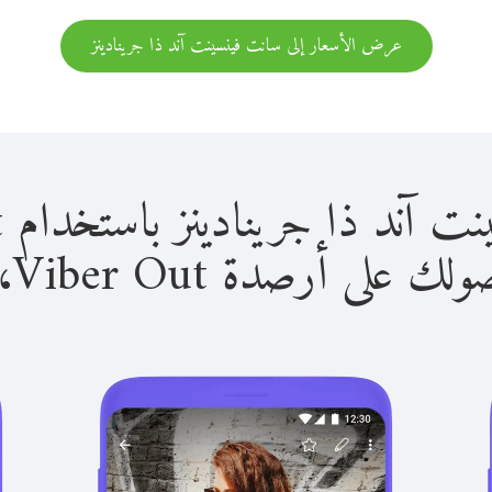
عرض الأسعار إلى سانت فينسينت آند ذا جرينادينز
جرينادينز باستخدام Viber Out سهل للغاية.
لى أرصدة Viber Out، يمكنك: