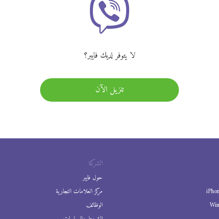
لا يتوفر لديك فايبر؟
تنزيل الآن
الشركة
حول فايبر
iPho
مركز العلامات التجارية
Wi
الوظائف
الشروط والسياسات