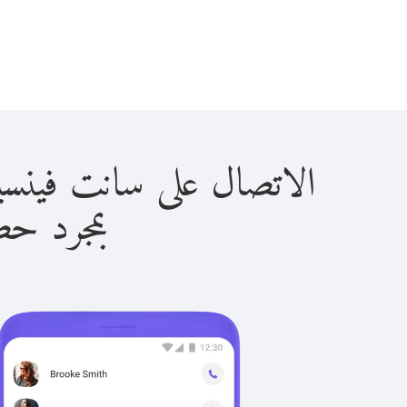
الاتصال على سانت فينسينت آند ذا 
بمجرد حصولك ع