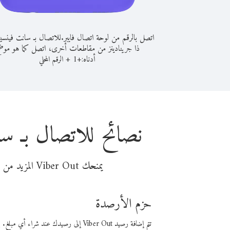
اتصل بالرقم من لوحة اتصال فايبر.
للاتصال بـ سانت فينسي
ذا جرينادينز من مقاطعات أخرى، اتصل كما هو موض
أدناه:
+
+
1
الرقم المحلي
نصائح للاتصال بـ س
يمنحك Viber Out المزيد من وقت المكالمة مقابل تكلفة أقل من المال. اختر من أحد خيارات الاتصال المرنة ذات السعر المنخفض:
حزم الأرصدة
تتم إضافة رصيد Viber Out إلى رصيدك عند شراء أي مبلغ. باستخدام رصيدك، يمكنك إجراء مكالمات إلى أي رقم في العالم بأسعار فايبر المنخفضة.