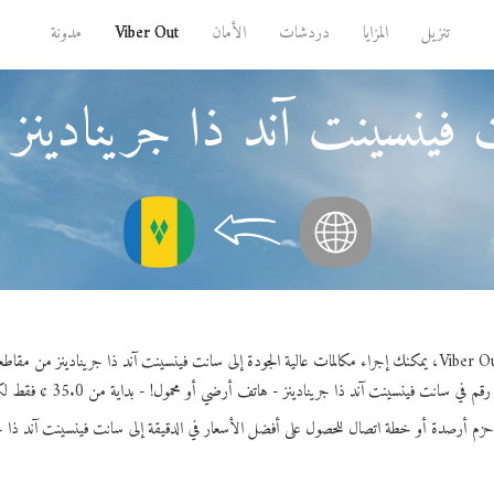
تنزيل
المزايا
دردشات
الأمان
Viber Out
مدونة
 فينسينت آند ذا جرينادين
 في سانت فينسينت آند ذا جرينادينز - هاتف أرضي أو محمول! - بداية من 35.0 ¢ فقط لكل دقيقة.
حزم أرصدة أو خطة اتصال للحصول على أفضل الأسعار في الدقيقة إلى سانت فينسينت آند ذا جر