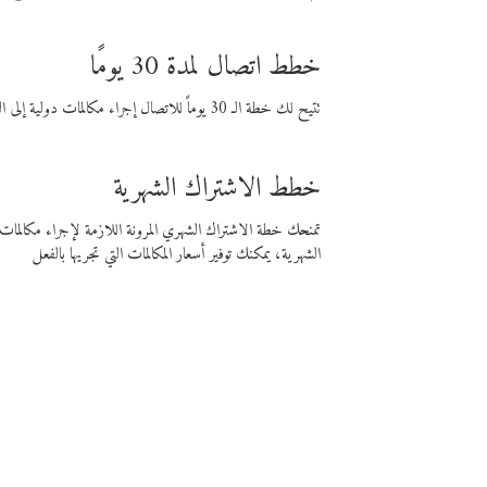
خطط اتصال لمدة 30 يومًا
تتيح لك خطة الـ 30 يوماً للاتصال إجراء مكالمات دولية إلى الوجهة التي تختارها لمدة 30 يوماً بأسعار فايبر المنخفضة.
خطط الاشتراك الشهرية
تمنحك خطة الاشتراك الشهري المرونة اللازمة لإجراء مكالم
الشهرية، يمكنك توفير أسعار المكالمات التي تجريها بالفعل