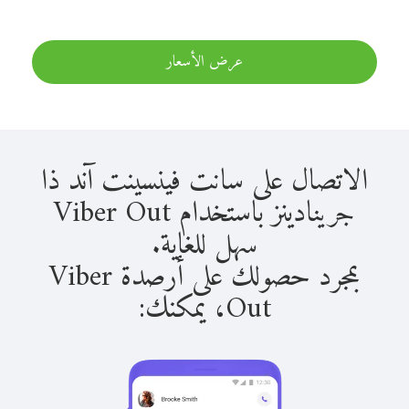
عرض الأسعار
الاتصال على سانت فينسينت آند ذا
جرينادينز باستخدام Viber Out
سهل للغاية.
بمجرد حصولك على أرصدة Viber
Out، يمكنك: