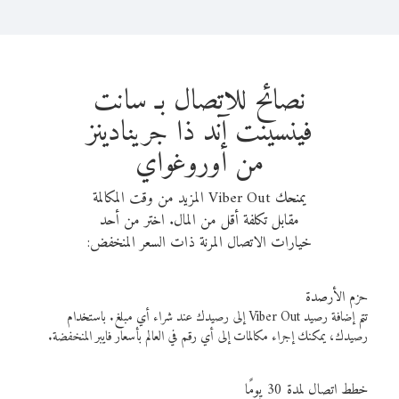
نصائح للاتصال بـ سانت
فينسينت آند ذا جرينادينز
من أوروغواي
يمنحك Viber Out المزيد من وقت المكالمة
مقابل تكلفة أقل من المال. اختر من أحد
خيارات الاتصال المرنة ذات السعر المنخفض:
حزم الأرصدة
تتم إضافة رصيد Viber Out إلى رصيدك عند شراء أي مبلغ. باستخدام
رصيدك، يمكنك إجراء مكالمات إلى أي رقم في العالم بأسعار فايبر المنخفضة.
خطط اتصال لمدة 30 يومًا