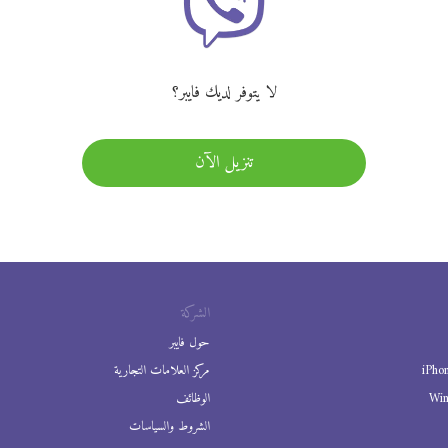
لا يتوفر لديك فايبر؟
تنزيل الآن
الشركة
حول فايبر
iPho
مركز العلامات التجارية
Wi
الوظائف
الشروط والسياسات