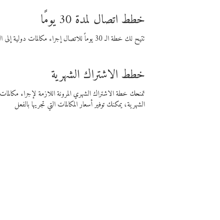
خطط اتصال لمدة 30 يومًا
تتيح لك خطة الـ 30 يوماً للاتصال إجراء مكالمات دولية إلى الوجهة التي تختارها لمدة 30 يوماً بأسعار فايبر المنخفضة.
خطط الاشتراك الشهرية
تمنحك خطة الاشتراك الشهري المرونة اللازمة لإجراء مكالم
الشهرية، يمكنك توفير أسعار المكالمات التي تجريها بالفعل