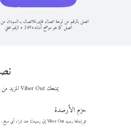
اتصل بالرقم من لوحة اتصال فايبر.
للاتصال بـ السودان من أ
اتصل كما هو موضح أدناه:
+
+
249
الرقم المحلي
نصا
يمنحك Viber Out المزيد من وقت المكالمة مقابل تكلفة أقل من المال. اختر من أحد خيارات الاتصال المرنة ذات السعر المنخفض:
حزم الأرصدة
تتم إضافة رصيد Viber Out إلى رصيدك عند شراء أي مبلغ. باستخدام رصيدك، يمكنك إجراء مكالمات إلى أي رقم في العالم بأسعار فايبر المنخفضة.