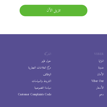
تنزيل الآن
VIBER
الشركة
المزايا
حول فايبر
مدونة
مركز العلامات التجارية
الأمان
الوظائف
Viber Out
الشروط والسياسات
الأسعار
سياسة الخصوصية
دعم
Customer Complaints Code