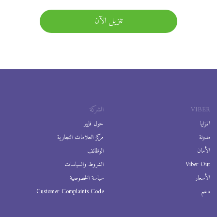
تنزيل الآن
VIBER
الشركة
المزايا
حول فايبر
مدونة
مركز العلامات التجارية
الأمان
الوظائف
Viber Out
الشروط والسياسات
الأسعار
سياسة الخصوصية
دعم
Customer Complaints Code