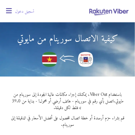
تسجيل دخول
oggle
gation
كيفية الاتصال سورينام من مايوتي
باستخدام Viber Out، يمكنك إجراء مكالمات عالية الجودة إلى سورينام من
مايوتي.
اتصل بأي رقم في سورينام - هاتف أرضي أو محمول! - بداية من 39.0
¢ فقط لكل دقيقة.
قم بشراء حزم أرصدة أو خطة اتصال للحصول على أفضل الأسعار في الدقيقة إلى
سورينام.