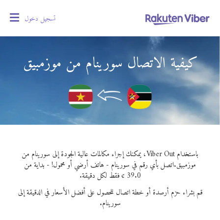
تسجيل دخول
oggle
gation
كيفية الاتصال سورينام من موزمبيق
باستخدام Viber Out، يمكنك إجراء مكالمات عالية الجودة إلى سورينام من
موزمبيق.
اتصل بأي رقم في سورينام - هاتف أرضي أو محمول! - بداية من
39.0 ¢ فقط لكل دقيقة.
قم بشراء حزم أرصدة أو خطة اتصال للحصول على أفضل الأسعار في الدقيقة إلى
سورينام.