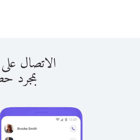
الاتصال على سورينام 
بمجرد حصولك ع