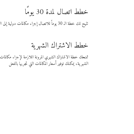
خطط اتصال لمدة 30 يومًا
تتيح لك خطة الـ 30 يوماً للاتصال إجراء مكالمات دولية إلى الوجهة التي تختارها لمدة 30 يوماً بأسعار فايبر المنخفضة.
خطط الاشتراك الشهرية
تمنحك خطة الاشتراك الشهري المرونة اللازمة لإجراء مكالم
الشهرية، يمكنك توفير أسعار المكالمات التي تجريها بالفعل