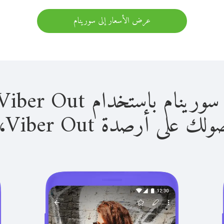
عرض الأسعار إلى سورينام
باستخدام Viber Out سهل للغاية.
لى أرصدة Viber Out، يمكنك: