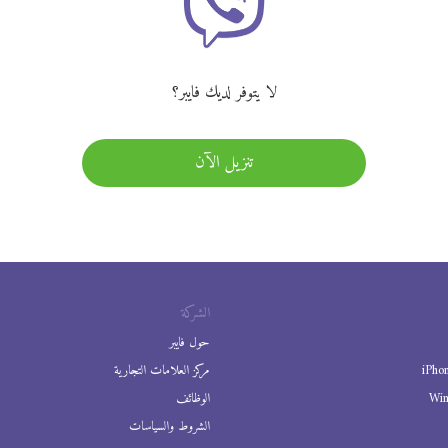
لا يتوفر لديك فايبر؟
تنزيل الآن
الشركة
حول فايبر
iPho
مركز العلامات التجارية
Wi
الوظائف
الشروط والسياسات