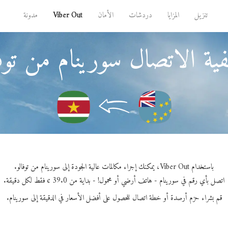
تنزيل
المزايا
دردشات
الأمان
Viber Out
مدونة
ية الاتصال سورينام من توفا
باستخدام Viber Out، يمكنك إجراء مكالمات عالية الجودة إلى سورينام من توفالو.
اتصل بأي رقم في سورينام - هاتف أرضي أو محمول! - بداية من 39.0 ¢ فقط لكل دقيقة.
قم بشراء حزم أرصدة أو خطة اتصال للحصول على أفضل الأسعار في الدقيقة إلى سورينام.