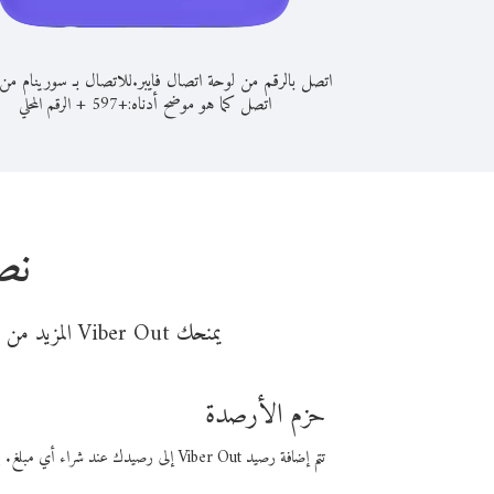
اتصل بالرقم من لوحة اتصال فايبر.
للاتصال بـ سورينام من 
اتصل كما هو موضح أدناه:
+
+
597
الرقم المحلي
نص
يمنحك Viber Out المزيد من وقت المكالمة مقابل تكلفة أقل من المال. اختر من أحد خيارات الاتصال المرنة ذات السعر المنخفض:
حزم الأرصدة
تتم إضافة رصيد Viber Out إلى رصيدك عند شراء أي مبلغ. باستخدام رصيدك، يمكنك إجراء مكالمات إلى أي رقم في العالم بأسعار فايبر المنخفضة.