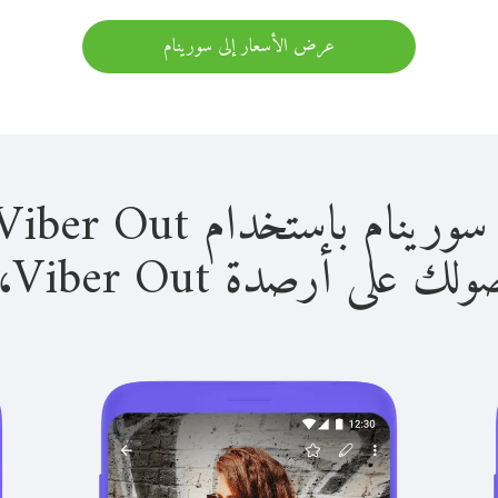
عرض الأسعار إلى سورينام
باستخدام Viber Out سهل للغاية.
لى أرصدة Viber Out، يمكنك: