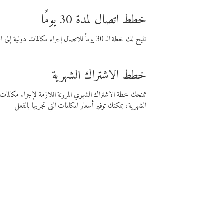
خطط اتصال لمدة 30 يومًا
تتيح لك خطة الـ 30 يوماً للاتصال إجراء مكالمات دولية إلى الوجهة التي تختارها لمدة 30 يوماً بأسعار فايبر المنخفضة.
خطط الاشتراك الشهرية
تمنحك خطة الاشتراك الشهري المرونة اللازمة لإجراء مكالم
الشهرية، يمكنك توفير أسعار المكالمات التي تجريها بالفعل