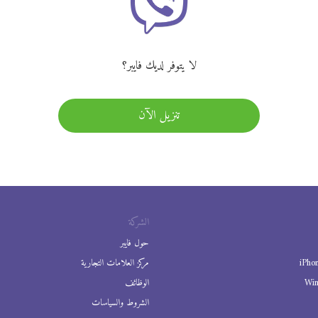
لا يتوفر لديك فايبر؟
تنزيل الآن
الشركة
حول فايبر
iPho
مركز العلامات التجارية
Wi
الوظائف
الشروط والسياسات