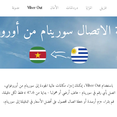
تنزيل
المزايا
دردشات
الأمان
Viber Out
مدونة
 الاتصال سورينام من أورو
باستخدام Viber Out، يمكنك إجراء مكالمات عالية الجودة إلى سورينام من أوروغواي.
اتصل بأي رقم في سورينام - هاتف أرضي أو محمول! - بداية من 47.6 ¢ فقط لكل دقيقة.
قم بشراء حزم أرصدة أو خطة اتصال للحصول على أفضل الأسعار في الدقيقة إلى سورينام.