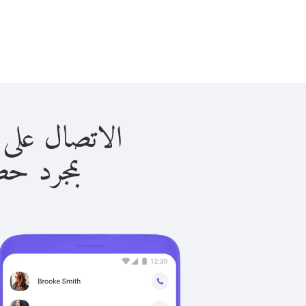
الاتصال على سورينام 
بمجرد حصولك ع