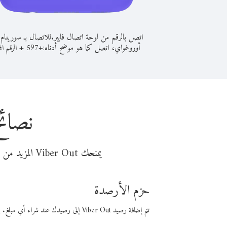
اتصل بالرقم من لوحة اتصال فايبر.
للاتصال بـ سورينام
أوروغواي، اتصل كما هو موضح أدناه:
+
+
597
الرقم الم
نصائح
يمنحك Viber Out المزيد من وقت المكالمة مقابل تكلفة أقل من المال. اختر من أحد خيارات الاتصال المرنة ذات السعر المنخفض:
حزم الأرصدة
تتم إضافة رصيد Viber Out إلى رصيدك عند شراء أي مبلغ. باستخدام رصيدك، يمكنك إجراء مكالمات إلى أي رقم في العالم بأسعار فايبر المنخفضة.