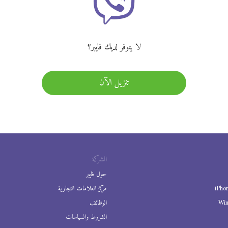
لا يتوفر لديك فايبر؟
تنزيل الآن
الشركة
حول فايبر
iPho
مركز العلامات التجارية
Wi
الوظائف
الشروط والسياسات