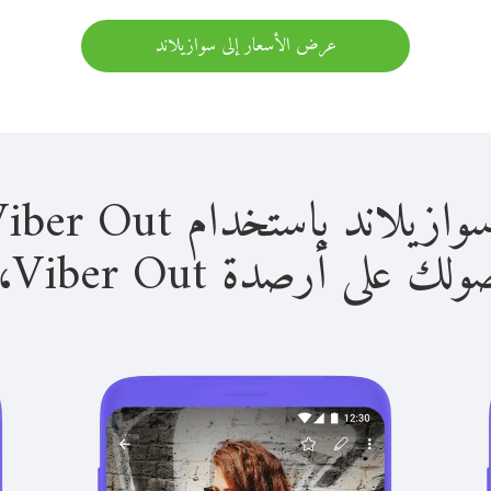
عرض الأسعار إلى سوازيلاند
 باستخدام Viber Out سهل للغاية.
لى أرصدة Viber Out، يمكنك: