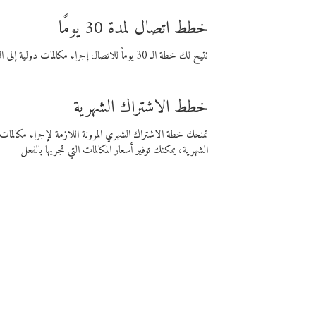
خطط اتصال لمدة 30 يومًا
تتيح لك خطة الـ 30 يوماً للاتصال إجراء مكالمات دولية إلى الوجهة التي تختارها لمدة 30 يوماً بأسعار فايبر المنخفضة.
خطط الاشتراك الشهرية
تمنحك خطة الاشتراك الشهري المرونة اللازمة لإجراء مكالم
الشهرية، يمكنك توفير أسعار المكالمات التي تجريها بالفعل