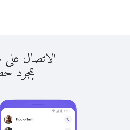
الاتصال على سوازيلاند
بمجرد حصولك ع