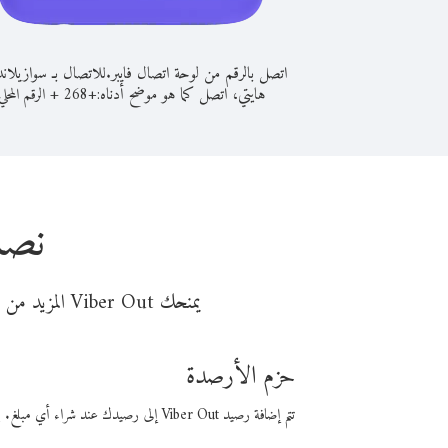
اتصل بالرقم من لوحة اتصال فايبر.
للاتصال بـ سوازيلان
هايتي، اتصل كما هو موضح أدناه:
+
+
268
الرقم المحلي
نصا
يمنحك Viber Out المزيد من وقت المكالمة مقابل تكلفة أقل من المال. اختر من أحد خيارات الاتصال المرنة ذات السعر المنخفض:
حزم الأرصدة
تتم إضافة رصيد Viber Out إلى رصيدك عند شراء أي مبلغ. باستخدام رصيدك، يمكنك إجراء مكالمات إلى أي رقم في العالم بأسعار فايبر المنخفضة.