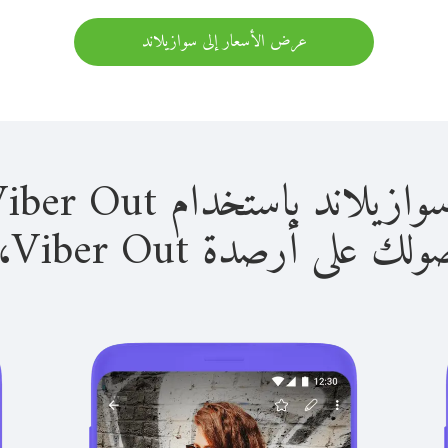
عرض الأسعار إلى سوازيلاند
 باستخدام Viber Out سهل للغاية.
لى أرصدة Viber Out، يمكنك: