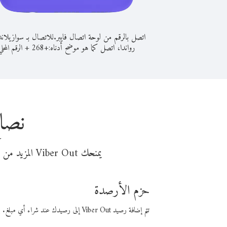
اتصل بالرقم من لوحة اتصال فايبر.
للاتصال بـ سوازيلان
رواندا، اتصل كما هو موضح أدناه:
+
+
268
الرقم المحلي
نصائ
يمنحك Viber Out المزيد من وقت المكالمة مقابل تكلفة أقل من المال. اختر من أحد خيارات الاتصال المرنة ذات السعر المنخفض:
حزم الأرصدة
تتم إضافة رصيد Viber Out إلى رصيدك عند شراء أي مبلغ. باستخدام رصيدك، يمكنك إجراء مكالمات إلى أي رقم في العالم بأسعار فايبر المنخفضة.