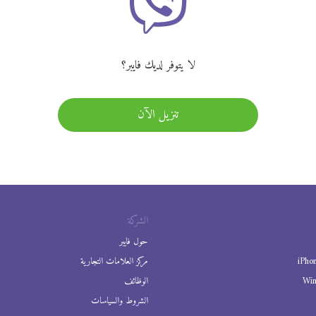
لا يتوفر لديك فايبر؟
تنزيل الآن
الشركة
حول فايبر
iPho
مركز العلامات التجارية
Wi
الوظائف
الشروط والسياسات