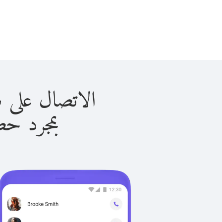
الاتصال على سوازيلاند
بمجرد حصولك ع