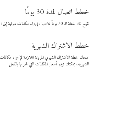
خطط اتصال لمدة 30 يومًا
تتيح لك خطة الـ 30 يوماً للاتصال إجراء مكالمات دولية إلى الوجهة التي تختارها لمدة 30 يوماً بأسعار فايبر المنخفضة.
خطط الاشتراك الشهرية
تمنحك خطة الاشتراك الشهري المرونة اللازمة لإجراء مكالم
الشهرية، يمكنك توفير أسعار المكالمات التي تجريها بالفعل