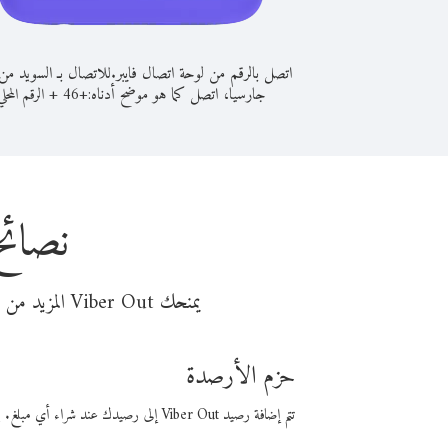
اتصل بالرقم من لوحة اتصال فايبر.
للاتصال بـ السويد من
جارسيا، اتصل كما هو موضح أدناه:
+
+
46
الرقم المحلي
نصائح
يمنحك Viber Out المزيد من وقت المكالمة مقابل تكلفة أقل من المال. اختر من أحد خيارات الاتصال المرنة ذات السعر المنخفض:
حزم الأرصدة
تتم إضافة رصيد Viber Out إلى رصيدك عند شراء أي مبلغ. باستخدام رصيدك، يمكنك إجراء مكالمات إلى أي رقم في العالم بأسعار فايبر المنخفضة.