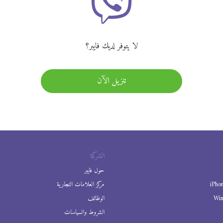
لا يتوفر لديك فايبر؟
تنزيل الآن
الشركة
حول فايبر
iPho
مركز العلامات التجارية
Wi
الوظائف
الشروط والسياسات