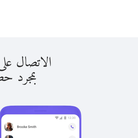
الاتصال على السويد 
بمجرد حصولك ع