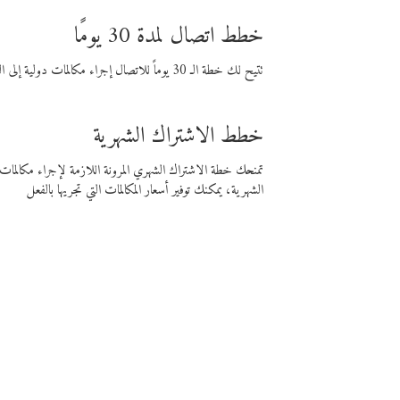
خطط اتصال لمدة 30 يومًا
تتيح لك خطة الـ 30 يوماً للاتصال إجراء مكالمات دولية إلى الوجهة التي تختارها لمدة 30 يوماً بأسعار فايبر المنخفضة.
خطط الاشتراك الشهرية
تمنحك خطة الاشتراك الشهري المرونة اللازمة لإجراء مكالم
الشهرية، يمكنك توفير أسعار المكالمات التي تجريها بالفعل