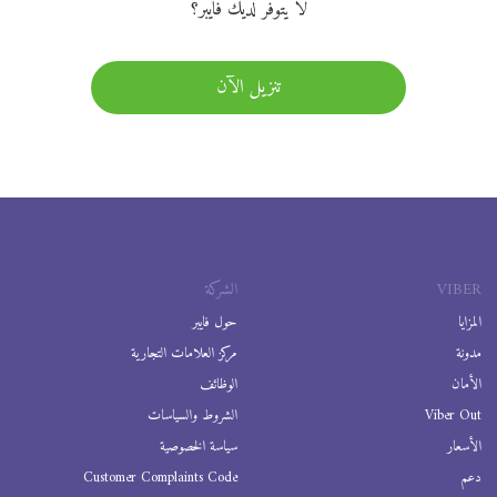
لا يتوفر لديك فايبر؟
تنزيل الآن
VIBER
الشركة
المزايا
حول فايبر
مدونة
مركز العلامات التجارية
الأمان
الوظائف
Viber Out
الشروط والسياسات
الأسعار
سياسة الخصوصية
دعم
Customer Complaints Code