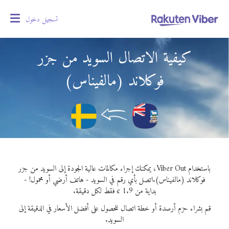
تسجيل دخول
oggle
gation
كيفية الاتصال السويد من جزر
فوكلاند (مالفيناس)
باستخدام Viber Out، يمكنك إجراء مكالمات عالية الجودة إلى السويد من جزر
فوكلاند (مالفيناس).
اتصل بأي رقم في السويد - هاتف أرضي أو محمول! -
بداية من 1.9 ¢ فقط لكل دقيقة.
قم بشراء حزم أرصدة أو خطة اتصال للحصول على أفضل الأسعار في الدقيقة إلى
السويد.