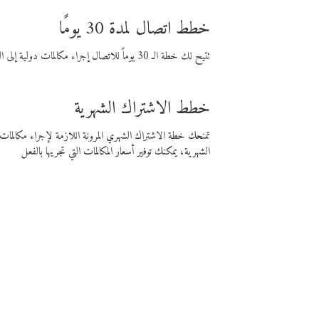
خطط اتصال لمدة 30 يومًا
تتيح لك خطة الـ 30 يوماً للاتصال إجراء مكالمات دولية إلى الوجهة التي تختارها لمدة 30 يوماً بأسعار فايبر المنخفضة.
خطط الاشتراك الشهرية
تمنحك خطة الاشتراك الشهري المرونة اللازمة لإجراء مكالم
الشهرية، يمكنك توفير أسعار المكالمات التي تجريها بالفعل