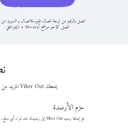
اتصل بالرقم من لوحة اتصال فايبر.
للاتصال بـ السويد من
اتصل كما هو موضح أدناه:
+
+
46
الرقم المحلي
نص
يمنحك Viber Out المزيد من وقت المكالمة مقابل تكلفة أقل من المال. اختر من أحد خيارات الاتصال المرنة ذات السعر المنخفض:
حزم الأرصدة
تتم إضافة رصيد Viber Out إلى رصيدك عند شراء أي مبلغ. باستخدام رصيدك، يمكنك إجراء مكالمات إلى أي رقم في العالم بأسعار فايبر المنخفضة.