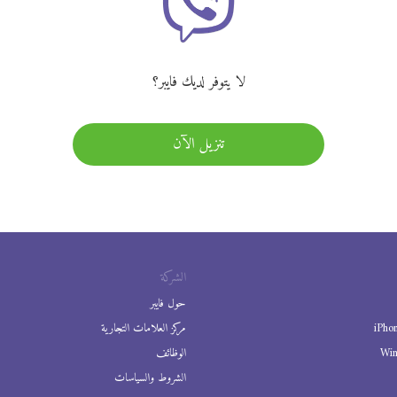
لا يتوفر لديك فايبر؟
تنزيل الآن
الشركة
حول فايبر
iPho
مركز العلامات التجارية
Wi
الوظائف
الشروط والسياسات