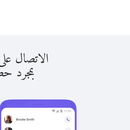
الاتصال على السويد 
بمجرد حصولك ع