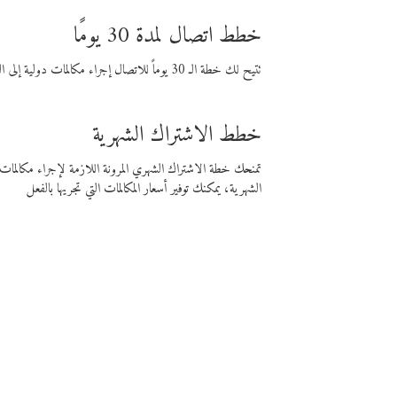
خطط اتصال لمدة 30 يومًا
تتيح لك خطة الـ 30 يوماً للاتصال إجراء مكالمات دولية إلى الوجهة التي تختارها لمدة 30 يوماً بأسعار فايبر المنخفضة.
خطط الاشتراك الشهرية
تمنحك خطة الاشتراك الشهري المرونة اللازمة لإجراء مكالم
الشهرية، يمكنك توفير أسعار المكالمات التي تجريها بالفعل