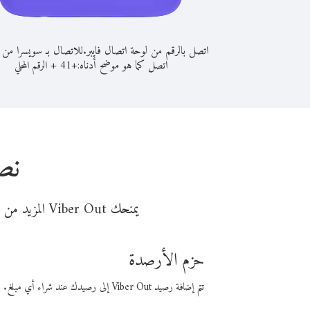
اتصل بالرقم من لوحة اتصال فايبر.
للاتصال بـ سويسرا من ا
اتصل كما هو موضح أدناه:
+
+
41
الرقم المحلي
نص
يمنحك Viber Out المزيد من وقت المكالمة مقابل تكلفة أقل من المال. اختر من أحد خيارات الاتصال المرنة ذات السعر المنخفض:
حزم الأرصدة
تتم إضافة رصيد Viber Out إلى رصيدك عند شراء أي مبلغ. باستخدام رصيدك، يمكنك إجراء مكالمات إلى أي رقم في العالم بأسعار فايبر المنخفضة.