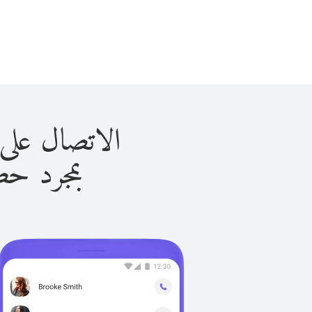
الاتصال على سويسرا ب
بمجرد حصولك ع