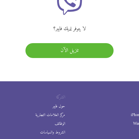
لا يتوفر لديك فايبر؟
تنزيل الآن
الشركة
حول فايبر
iPho
مركز العلامات التجارية
Wi
الوظائف
الشروط والسياسات