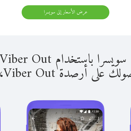
عرض الأسعار إلى سويسرا
استخدام Viber Out سهل للغاية.
لى أرصدة Viber Out، يمكنك: