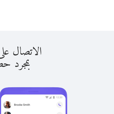
الاتصال على سوريا ب
بمجرد حصولك ع