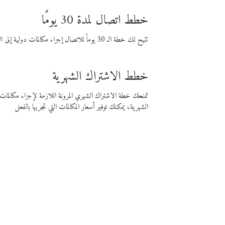
خطط اتصال لمدة 30 يومًا
تتيح لك خطة الـ 30 يوماً للاتصال إجراء مكالمات دولية إلى الوجهة التي تختارها لمدة 30 يوماً بأسعار فايبر المنخفضة.
خطط الاشتراك الشهرية
تمنحك خطة الاشتراك الشهري المرونة اللازمة لإجراء مكالم
الشهرية، يمكنك توفير أسعار المكالمات التي تجريها بالفعل