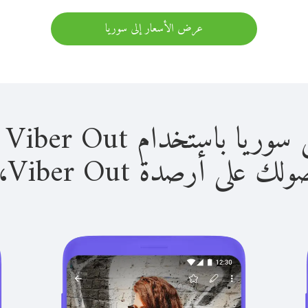
عرض الأسعار إلى سوريا
استخدام Viber Out سهل للغاية.
لى أرصدة Viber Out، يمكنك: