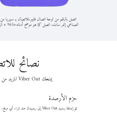
اتصل بالرقم من لوحة اتصال فايبر.
للاتصال بـ سوريا من 
الصناعي إنمر سات، اتصل كما هو موضح أدناه:
+
+
963
الر
نصائح للات
يمنحك Viber Out المزيد من وقت المكالمة مقابل تكلفة أقل من المال. اختر من أحد خيارات الاتصال المرنة ذات السعر المنخفض:
حزم الأرصدة
تتم إضافة رصيد Viber Out إلى رصيدك عند شراء أي مبلغ. باستخدام رصيدك، يمكنك إجراء مكالمات إلى أي رقم في العالم بأسعار فايبر المنخفضة.