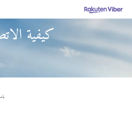
كيفية الاتص
باستخدام Viber Out، يمكنك إج