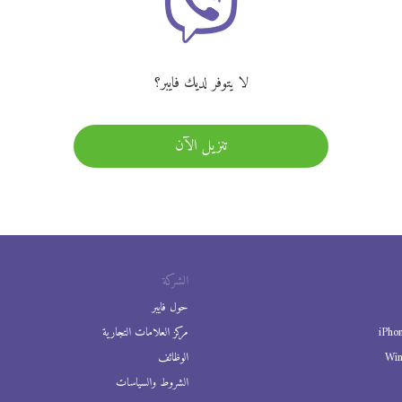
لا يتوفر لديك فايبر؟
تنزيل الآن
الشركة
حول فايبر
iPho
مركز العلامات التجارية
Wi
الوظائف
الشروط والسياسات