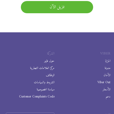
تنزيل الآن
VIBER
الشركة
المزايا
حول فايبر
مدونة
مركز العلامات التجارية
الأمان
الوظائف
Viber Out
الشروط والسياسات
الأسعار
سياسة الخصوصية
دعم
Customer Complaints Code