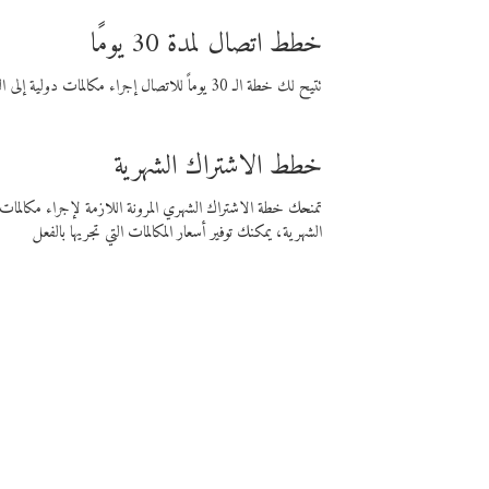
خطط اتصال لمدة 30 يومًا
تتيح لك خطة الـ 30 يوماً للاتصال إجراء مكالمات دولية إلى الوجهة التي تختارها لمدة 30 يوماً بأسعار فايبر المنخفضة.
خطط الاشتراك الشهرية
تمنحك خطة الاشتراك الشهري المرونة اللازمة لإجراء مكالم
الشهرية، يمكنك توفير أسعار المكالمات التي تجريها بالفعل