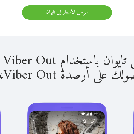
عرض الأسعار إلى تايوان
باستخدام Viber Out سهل للغاية.
لى أرصدة Viber Out، يمكنك: