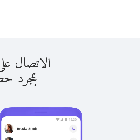
الاتصال على تايوان 
بمجرد حصولك ع