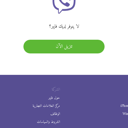
لا يتوفر لديك فايبر؟
تنزيل الآن
الشركة
حول فايبر
iPho
مركز العلامات التجارية
Wi
الوظائف
الشروط والسياسات