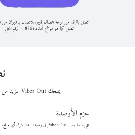
اتصل بالرقم من لوحة اتصال فايبر.
للاتصال بـ تايوان من 
اتصل كما هو موضح أدناه:
+
+
886
الرقم المحلي
نص
يمنحك Viber Out المزيد من وقت المكالمة مقابل تكلفة أقل من المال. اختر من أحد خيارات الاتصال المرنة ذات السعر المنخفض:
حزم الأرصدة
تتم إضافة رصيد Viber Out إلى رصيدك عند شراء أي مبلغ. باستخدام رصيدك، يمكنك إجراء مكالمات إلى أي رقم في العالم بأسعار فايبر المنخفضة.