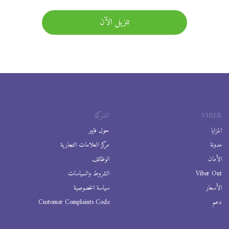
تنزيل الآن
VIBER
الشركة
المزايا
حول فايبر
مدونة
مركز العلامات التجارية
الأمان
الوظائف
Viber Out
الشروط والسياسات
الأسعار
سياسة الخصوصية
دعم
Customer Complaints Code