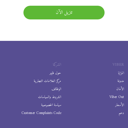
تنزيل الآن
VIBER
الشركة
المزايا
حول فايبر
مدونة
مركز العلامات التجارية
الأمان
الوظائف
Viber Out
الشروط والسياسات
الأسعار
سياسة الخصوصية
دعم
Customer Complaints Code