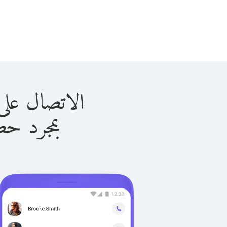
الاتصال على تايلاند 
بمجرد حصولك ع