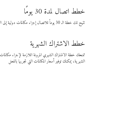
خطط اتصال لمدة 30 يومًا
تتيح لك خطة الـ 30 يوماً للاتصال إجراء مكالمات دولية إلى الوجهة التي تختارها لمدة 30 يوماً بأسعار فايبر المنخفضة.
خطط الاشتراك الشهرية
تمنحك خطة الاشتراك الشهري المرونة اللازمة لإجراء مكالم
الشهرية، يمكنك توفير أسعار المكالمات التي تجريها بالفعل