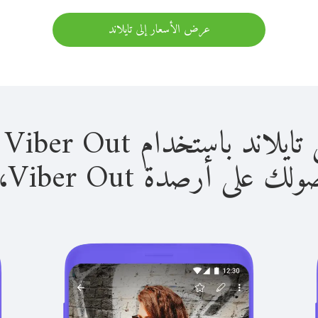
عرض الأسعار إلى تايلاند
باستخدام Viber Out سهل للغاية.
لى أرصدة Viber Out، يمكنك: