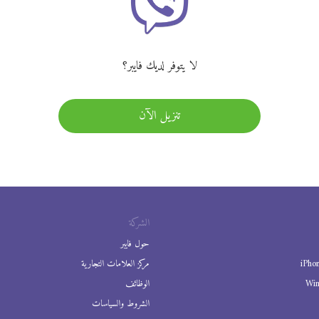
لا يتوفر لديك فايبر؟
تنزيل الآن
الشركة
حول فايبر
iPho
مركز العلامات التجارية
Wi
الوظائف
الشروط والسياسات