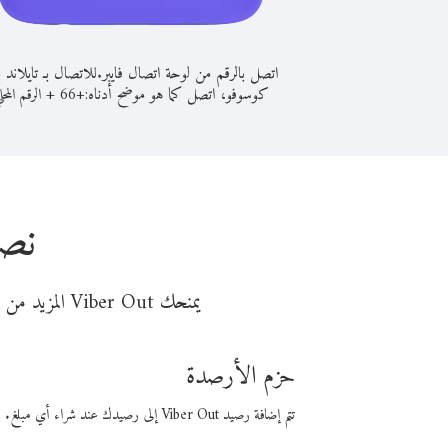
اتصل بالرقم من لوحة اتصال فايبر.
للاتصال بـ تايلاند 
كوسوفو، اتصل كما هو موضح أدناه:
+
+
66
الرقم المحل
نصا
يمنحك Viber Out المزيد من وقت المكالمة مقابل تكلفة أقل من المال. اختر من أحد خيارات الاتصال المرنة ذات السعر المنخفض:
حزم الأرصدة
تتم إضافة رصيد Viber Out إلى رصيدك عند شراء أي مبلغ. باستخدام رصيدك، يمكنك إجراء مكالمات إلى أي رقم في العالم بأسعار فايبر المنخفضة.