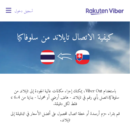
تسجيل دخول
oggle
gation
كيفية الاتصال تايلاند من سلوفاكيا
باستخدام Viber Out، يمكنك إجراء مكالمات عالية الجودة إلى تايلاند من
سلوفاكيا.
اتصل بأي رقم في تايلاند - هاتف أرضي أو محمول! - بداية من 6.4 ¢
فقط لكل دقيقة.
قم بشراء حزم أرصدة أو خطة اتصال للحصول على أفضل الأسعار في الدقيقة إلى
تايلاند.