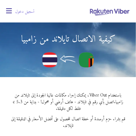
تسجيل دخول
oggle
gation
كيفية الاتصال تايلاند من زامبيا
باستخدام Viber Out، يمكنك إجراء مكالمات عالية الجودة إلى تايلاند من
زامبيا.
اتصل بأي رقم في تايلاند - هاتف أرضي أو محمول! - بداية من 5.3 ¢
فقط لكل دقيقة.
قم بشراء حزم أرصدة أو خطة اتصال للحصول على أفضل الأسعار في الدقيقة إلى
تايلاند.