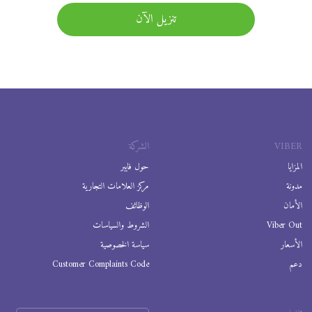
تنزيل الآن
VIBER
الشركة
المزايا
حول فايبر
مدونة
مركز العلامات التجارية
الأمان
الوظائف
Viber Out
الشروط والسياسات
الأسعار
سياسة الخصوصية
دعم
Customer Complaints Code