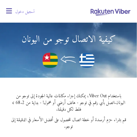
تسجيل دخول
oggle
gation
كيفية الاتصال توجو من اليونان
باستخدام Viber Out، يمكنك إجراء مكالمات عالية الجودة إلى توجو من
اليونان.
اتصل بأي رقم في توجو - هاتف أرضي أو محمول! - بداية من 68.2 ¢
فقط لكل دقيقة.
قم بشراء حزم أرصدة أو خطة اتصال للحصول على أفضل الأسعار في الدقيقة إلى
توجو.